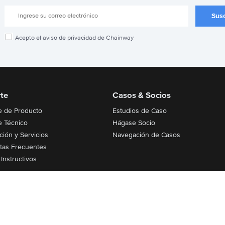
Acepto el aviso de privacidad de Chainway
te
Casos & Socios
e de Producto
Estudios de Caso
e Técnico
Hágase Socio
ción y Servicios
Navegación de Casos
tas Frecuentes
Instructivos