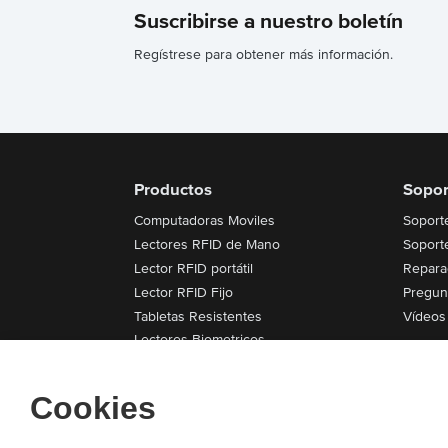
Suscribirse a nuestro boletín
Regístrese para obtener más información.
Productos
Sopor
Computadoras Moviles
Soport
Lectores RFID de Mano
Soport
Lector RFID portátil
Repara
Lector RFID Fijo
Pregun
Tabletas Resistentes
Vídeos 
Lectores Biometricos
Impresoras
Módulo de UHF RFID
Cookies
Computadoras Montadas en Vehículos